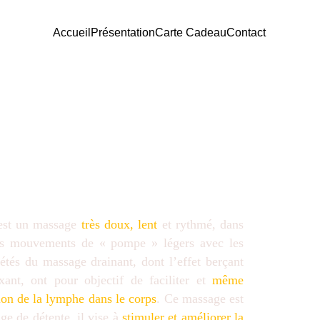
Accueil
Présentation
Carte Cadeau
Contact
 est un massage
très doux, lent
et rythmé, dans
des mouvements de « pompe » légers avec les
étés du massage drainant, dont l’effet berçant
xant, ont pour objectif de faciliter et
même
tion de la lymphe dans le corps
. Ce massage est
ge de détente, il vise à
stimuler et améliorer la