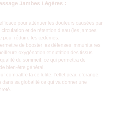
massage Jambes Légères :
fficace pour atténuer les douleurs causées par 
circulation et de rétention d’eau (les jambes 
ue pour réduire les œdèmes.
permettre de booster les défenses immunitaires 
eilleure oxygénation et nutrition des tissus.
a qualité du sommeil, ce qui permettra de 
 de bien-être général.
our combattre la cellulite, l’effet peau d’orange.
s dans sa globalité ce qui va donner une 
èreté.