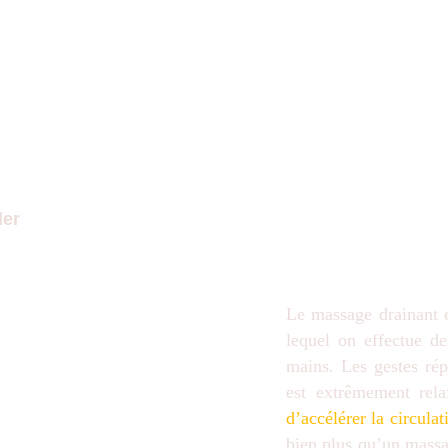
 Légères
der
Le massage drainant
lequel on effectue 
mains. Les gestes rép
est extrêmement rela
d’accélérer la circula
bien plus qu’un massa